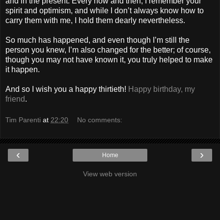
and in the present. Every now and then, I remember your
spirit and optimism, and while I don’t always know how to
carry them with me, I hold them dearly nevertheless.
So much has happened, and even though I’m still the
person you knew, I’m also changed for the better; of course,
though you may not have known it, you truly helped to make
it happen.
And so I wish you a happy thirtieth!
Happy birthday, my
friend
.
Tim Parenti
at
22:20
No comments:
‹
›
Home
View web version