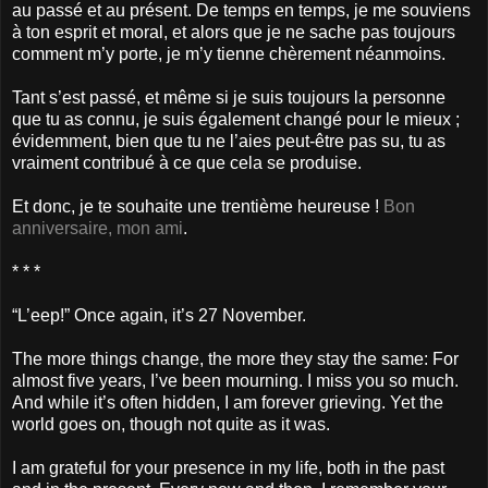
au passé et au présent. De temps en temps, je me souviens
à ton esprit et moral, et alors que je ne sache pas toujours
comment m’y porte, je m’y tienne chèrement néanmoins.
Tant s’est passé, et même si je suis toujours la personne
que tu as connu, je suis également changé pour le mieux ;
évidemment, bien que tu ne l’aies peut-être pas su, tu as
vraiment contribué à ce que cela se produise.
Et donc, je te souhaite une trentième heureuse !
Bon
anniversaire, mon ami
.
* * *
“L’eep!” Once again, it’s 27 November.
The more things change, the more they stay the same: For
almost five years, I’ve been mourning. I miss you so much.
And while it’s often hidden, I am forever grieving. Yet the
world goes on, though not quite as it was.
I am grateful for your presence in my life, both in the past